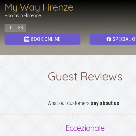
My Way Firenze
Rooms in Florence
IT
EN
BOOK ONLINE
SPECIAL O
Guest Reviews
What our customers
say about us
...
Eccezionale